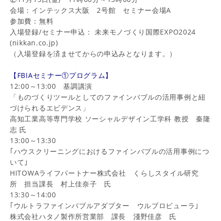
会場：インテックス大阪 2号館 セミナー会場A
参加費：無料
入場登録/セミナー申込：
未来モノづくり国際EXPO2024
(nikkan.co.jp)
（入場登録を済ませてからの申込みとなります。）
【FBIAセミナー①プログラム】
12:00～13:00 基調講演
「ものづくりツールとしてのファインバブルの活用事例と紐
づけられるエビデンス」
高知工業高等専門学校 ソーシャルデザイン工学科 教授 秦隆
志 氏
13:00～13:30
｢ハウスクリーニングにおけるファインバブルの活用事例につ
いて｣
HITOWAライフパートナー株式会社 くらしスタイル研究
所 担当課長 村上佳奈子 氏
13:30～14:00
｢ウルトラファインバブルアダプター ウルブロビューラ｣
株式会社ハタノ製作所営業部 課長 淺野佳彦 氏