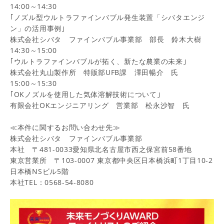
14:00～14:30
｢ノズル型ウルトラファインバブル発生装置「シバタエンジ
ン」の活用事例｣
株式会社シバタ ファインバブル事業部 部長 鈴木大樹
14:30～15:00
｢ウルトラファインバブルが拓く、新たな農業の未来｣
株式会社丸山製作所 特販部UFB課 澤田暢介 氏
15:00～15:30
｢OKノズルを使用した気体溶解技術について｣
有限会社OKエンジニアリング 営業部 松永沙智 氏
≪
本件に関するお問い合わせ先≫
株式会社シバタ ファインバブル事業部
本社 〒481-0033愛知県北名古屋市西之保宮前58番地
東京営業所 〒
103-0007
東京都中央区日本橋浜町
1
丁目
10-2
日本橋
NS
ビル
5
階
本社TEL：0568-54-8080