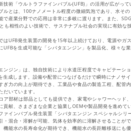
新技術「ウルトラファインバブル(UFB)」の活用が広がって
ブルとは、100ナノメートル程度の微細気泡であり、水そ
能で産業分野での応用は非常に多岐に渡ります。また、SDG
eingとも相性のよい技術で、サステナブル社会の実現に有効
ではUFB発生装置の開発を15年以上続けており、電源やガ
にUFBを生成可能な「シバタエンジン」を製品化、様々な
エンジン」は、独自技術により水道圧程度でキャビテーシ
Bを生成します。設備や配管につなげるだけで瞬時にナノサ
すぎ力の向上が期待でき、工業品や食品の製造工程、配管
ただいています。
型コア部材は部品としても提供でき、家電やシャワーヘッド
に貢献、さまざまな企業と協業しOEMや製品開発を進めて
ファインバブル発生装置「シバタエンジン スペシャルシリ
引・混合・溶解が可能、気体を効率的に溶解させることが
、機能水の長寿命化が期待でき、機能水の長距離移送にも