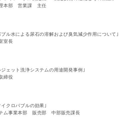
理本部 営業課 主任
バブル水による尿石の溶解および臭気減少作用について｣
室室長
ルジェット洗浄システムの用途開発事例｣
取締役
マイクロバブルの効果｣
テム事業本部 販売部 中部販売課長