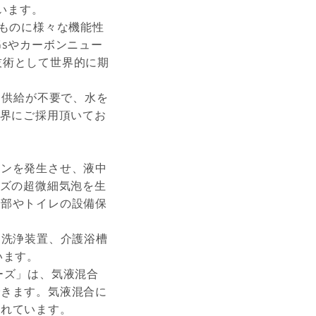
います。
のものに様々な機能性
sやカーボンニュー
な技術として世界的に期
ス供給が不要で、水を
業界にご採用頂いてお
ョンを発生させ、液中
イズの超微細気泡を生
内部やトイレの設備保
、洗浄装置、介護浴槽
います。
ーズ」は、気液混合
できます。気液混合に
優れています。