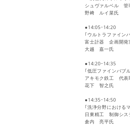
シュヴァルベル 管
野﨑 ルイ菜氏
●14:05ｰ14:20
｢ウルトラファイン
富士計器 企画開発
大越 嘉一氏
●14:20ｰ14:35
｢低圧ファインバブ
アキモク鉄工 代表
花下 智之氏
●14:35ｰ14:50
｢洗浄分野における
日東精工 制御シス
倉内 亮平氏