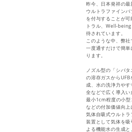
昨今、日本発祥の最
ウルトラファインバ
を付与することが可
トラル、Well-b
待されています。
このような中、弊社
一度通すだけで簡単
ります。
ノズル型の「シバタ
の溶存ガスからUF
成、水の洗浄力やす
全などで広く導入い
最小1cm程度の小
などの付加価値向上
気体自吸式ウルトラ
装置として気体を吸
よる機能水の生成と