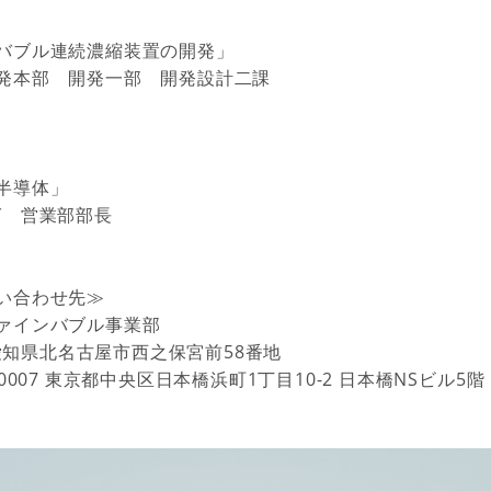
バブル連続濃縮装置の開発」
発本部 開発一部 開発設計二課
半導体」
グ 営業部部長
い合わせ先≫
ファインバブル事業部
33愛知県北名古屋市西之保宮前58番地
0007
東京都中央区日本橋浜町
1
丁目
10-2
日本橋
NS
ビル
5
階