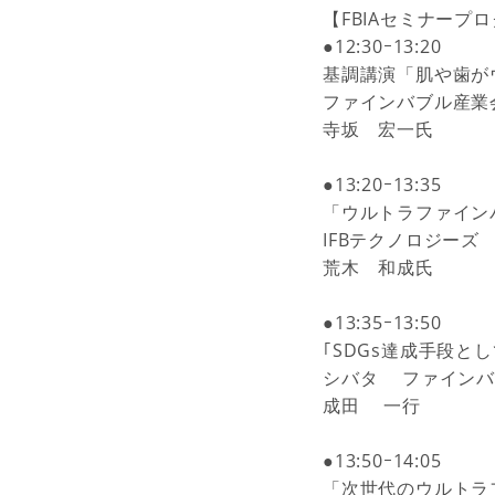
【FBIAセミナープ
●12:30ｰ13:20
基調講演「肌や歯が
ファインバブル産業
寺坂 宏一氏
●13:20ｰ13:35
「ウルトラファイン
IFBテクノロジーズ
荒木 和成氏
●13:35ｰ13:50
｢SDGs達成手段
シバタ ファインバ
成田 一行
●13:50ｰ14:05
「次世代のウルトラ