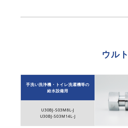
ウル
手洗い洗浄機・トイレ洗濯機等の
給水設備用
U30BJ-S03M8L-J
U30BJ-S03M14L-J