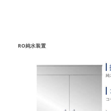
RO純水装置
純
コ