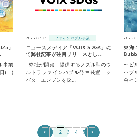
2025.07.14
ファインバブル事業
2025.0
25」
ニュースメディア「VOIX SDGs」に
東海
.
て弊社記事が注目リリースとし...
Bub
ル事業
弊社が開発・提供するノズル型のウ
〜ビ
日(土)
ルトラファインバブル発生装置「シ
バブ
バタ」エンジンを採…
会社
<
1
2
3
4
5
>