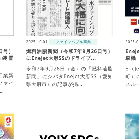
2025.10.01
ファインバブル事業
2025.0
日号）
燃料油脂新聞（令和7年9月26日号）
Ene
生装置
にEneJet大府SSのドライブ...
車機「
令和7年9月26日（金）の「燃料油脂
En
工業新
新聞」にシバタEneJet大府SS（愛知
町）
ファイ
県大府市）の記事が掲…
スル
…