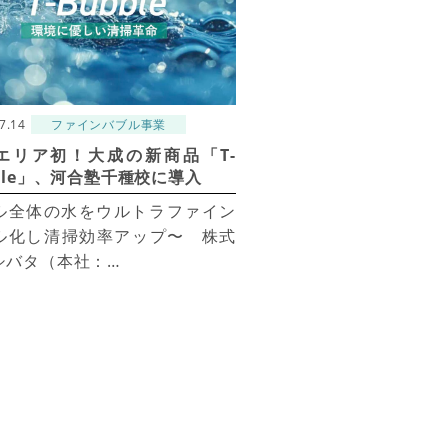
7.14
ファインバブル事業
エリア初！大成の新商品「T-
ble」、河合塾千種校に導入
ル全体の水をウルトラファイン
ル化し清掃効率アップ〜 株式
シバタ（本社：…