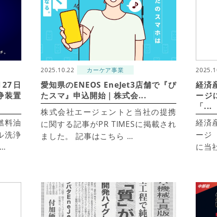
2025.10.22
カーケア事業
2025.1
27日
愛知県のENEOS EneJet3店舗で『ぴ
経済
浄装置
たスマ』申込開始｜株式会...
ージ
「...
株式会社エージェントと当社の提携
燃料油
経済
に関する記事がPR TIMESに掲載され
ル洗浄
ージ
ました。 記事はこちら …
…
に当