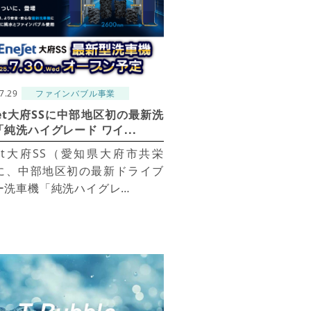
7.29
ファインバブル事業
Jet大府SSに中部地区初の最新洗
純洗ハイグレード ワイ...
eJet大府SS（愛知県大府市共栄
に、中部地区初の最新ドライブ
ー洗車機「純洗ハイグレ…