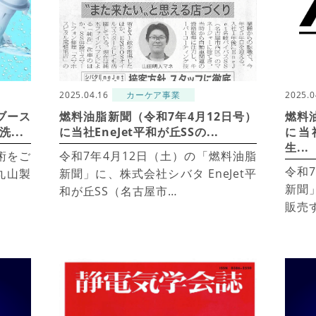
2025.04.16
カーケア事業
2025.0
ブース
燃料油脂新聞（令和7年4月12日号）
燃料
...
に当社EneJet平和が丘SSの...
に当
生...
術をご
令和7年4月12日（土）の「燃料油脂
令和
丸山製
新聞」に、株式会社シバタ EneJet平
新聞
和が丘SS（名古屋市…
販売