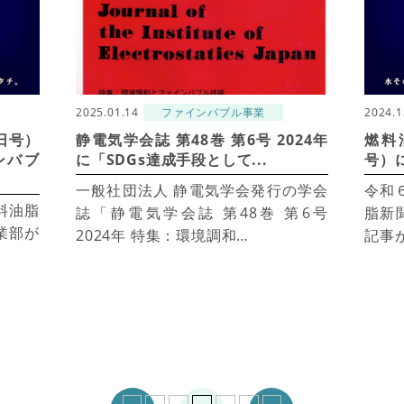
2025.01.14
ファインバブル事業
2024.1
日号）
静電気学会誌 第48巻 第6号 2024年
燃料
ンバブ
に「SDGs達成手段として...
号）に
一般社団法人 静電気学会発行の学会
令和
料油脂
誌「静電気学会誌 第48巻 第6号
脂新聞
業部が
2024年 特集：環境調和…
記事