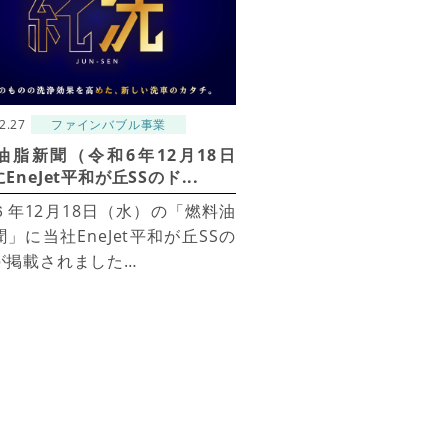
2.27
ファインバブル事業
油脂新聞（令和6年12月18日
EneJet平和が丘SSのド...
６年12月18日（水）の「燃料油
」に当社EneJet平和が丘SSの
が掲載されました…