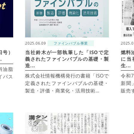
2025.06.09
ファインバブル事業
2025.0
日号）
当社鈴木が一部執筆した「ISOで定
燃料
.
義されたファインバブルの基礎・製
に当
造...
生...
料油脂
株式会社情報機構発行の書籍「ISOで
令和
イパス
定義されたファインバブルの基礎・
新聞
製造・評価・商業化・活用技術…
販売