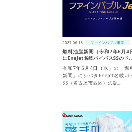
2025.06.13
ファインバブル事業
燃料油脂新聞（令和7年6月4
にEneJet名岐バイパスSSのド..
令和7年6月4日（水）の「燃
新聞」にシバタEneJet名岐バ
SS（名古屋市西区）の記…